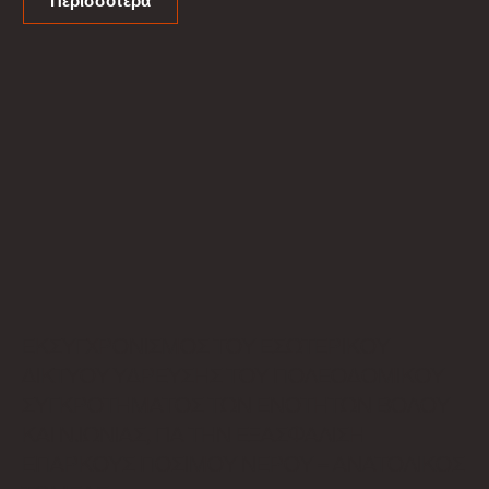
Περισσότερα
ΕΚΣΥΓΧΡΟΝΙΣΜΟΣ ΤΟΥ ΕΣΩΤΕΡΙΚΟΥ
ΔΙΚΤΥΟΥ ΥΔΡΕΥΣΗΣ ΤΟΥ ΠΟΛΕΟΔΟΜΙΚΟΥ
ΣΥΓΚΡΟΤΗΜΑΤΟΣ ΤΩΝ ΕΝΟΤΗΤΩΝ ΒΟΛΟΥ
ΚΑΙ Ν.ΙΩΝΙΑΣ, ΓΙΑ ΤΗΝ ΕΞΑΣΦΑΛΙΣΗ
ΕΠΑΡΚΟΥΣ ΠΟΣΙΜΟΥ ΝΕΡΟΥ – ΑΝΑΤΟΛΙΚΟΣ